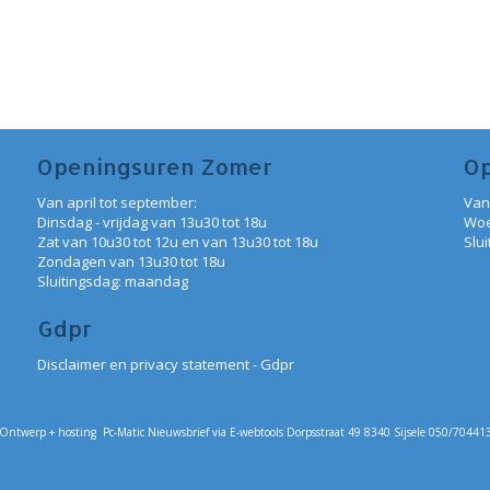
Openingsuren Zomer
Op
Van april tot september:
Van
Dinsdag - vrijdag van 13u30 tot 18u
Woe
Zat van 10u30 tot 12u en van 13u30 tot 18u
Slu
Zondagen van 13u30 tot 18u
Sluitingsdag: maandag
Gdpr
Disclaimer en privacy statement - Gdpr
Ontwerp + hosting Pc-Matic Nieuwsbrief via E-webtools Dorpsstraat 49 8340 Sijsele 050/70441