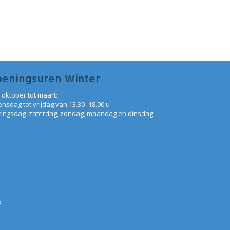
eningsuren Winter
 oktober tot maart:
nsdag tot vrijdag van 13.30 -18.00 u
itingsdag :zaterdag, zondag, maandag en dinsdag
3