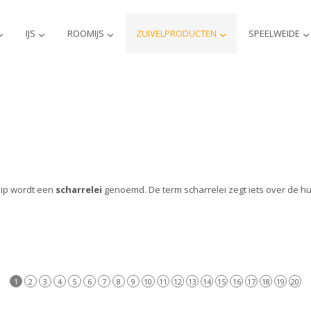
IJS
ROOMIJS
ZUIVELPRODUCTEN
SPEELWEIDE
kip wordt een
scharrelei
genoemd. De term scharrelei zegt iets over de hu
1
2
3
4
5
6
7
8
9
10
11
12
13
14
15
16
17
18
19
20