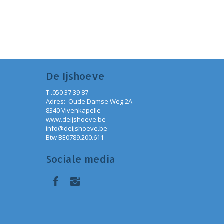
De Ijshoeve
T .050 37 39 87
Adres: Oude Damse Weg 2A
8340 Vivenkapelle
www.deijshoeve.be
info@deijshoeve.be
Btw BE0789.200.611
Sociale media