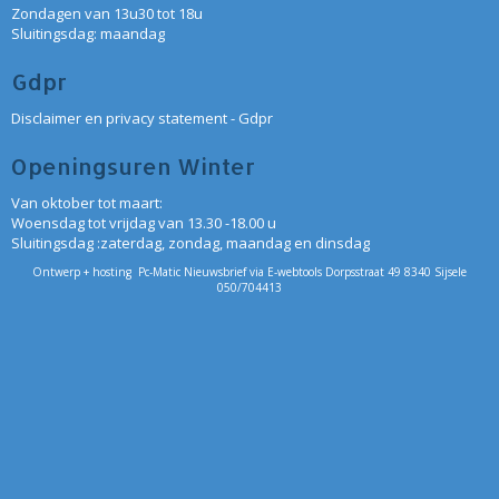
Zondagen van 13u30 tot 18u
Sluitingsdag: maandag
Gdpr
Disclaimer en privacy statement - Gdpr
Openingsuren Winter
Van oktober tot maart:
Woensdag tot vrijdag van 13.30 -18.00 u
Sluitingsdag :zaterdag, zondag, maandag en dinsdag
Ontwerp + hosting Pc-Matic Nieuwsbrief via E-webtools Dorpsstraat 49 8340 Sijsele
050/704413