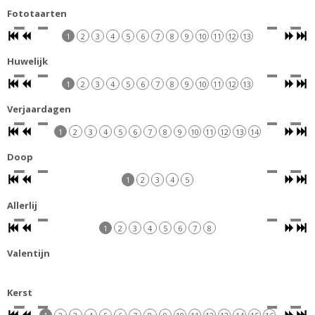
Fototaarten
1
2
3
4
5
6
7
8
9
10
11
12
13
Huwelijk
1
2
3
4
5
6
7
8
9
10
11
12
13
Verjaardagen
1
2
3
4
5
6
7
8
9
10
11
12
13
14
Doop
1
2
3
4
5
Allerlij
1
2
3
4
5
6
7
8
Valentijn
Kerst