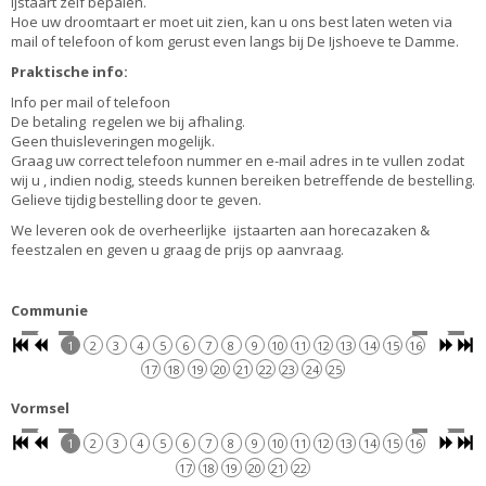
ijstaart zelf bepalen.
Hoe uw droomtaart er moet uit zien, kan u ons best laten weten via
mail of telefoon of kom gerust even langs bij De Ijshoeve te Damme.
Praktische info:
Info per mail of telefoon
De betaling regelen we bij afhaling.
Geen thuisleveringen mogelijk.
Graag uw correct telefoon nummer en e-mail adres in te vullen zodat
wij u , indien nodig, steeds kunnen bereiken betreffende de bestelling.
Gelieve tijdig bestelling door te geven.
We leveren ook de overheerlijke ijstaarten aan horecazaken &
feestzalen en geven u graag de prijs op aanvraag.
Communie
1
2
3
4
5
6
7
8
9
10
11
12
13
14
15
16
17
18
19
20
21
22
23
24
25
Vormsel
1
2
3
4
5
6
7
8
9
10
11
12
13
14
15
16
17
18
19
20
21
22