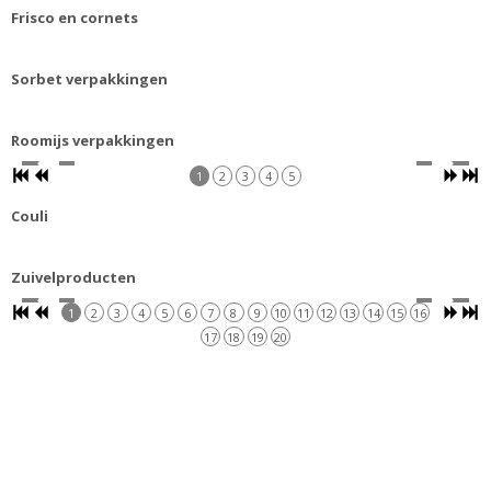
Frisco en cornets
Sorbet verpakkingen
Roomijs verpakkingen
1
2
3
4
5
Couli
Zuivelproducten
1
2
3
4
5
6
7
8
9
10
11
12
13
14
15
16
17
18
19
20