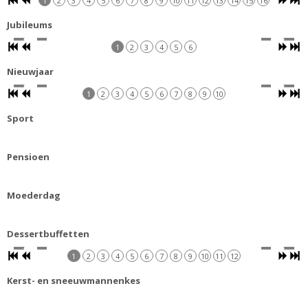
1
2
3
4
5
6
7
8
9
10
11
12
13
14
15
16
Jubileums
1
2
3
4
5
6
Nieuwjaar
1
2
3
4
5
6
7
8
9
10
Sport
Pensioen
Moederdag
Dessertbuffetten
1
2
3
4
5
6
7
8
9
10
11
12
Kerst- en sneeuwmannenkes