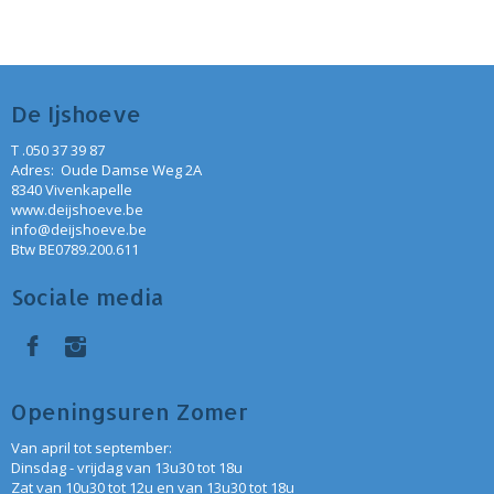
De Ijshoeve
T .050 37 39 87
Adres: Oude Damse Weg 2A
8340 Vivenkapelle
www.deijshoeve.be
info@deijshoeve.be
Btw BE0789.200.611
Sociale media
Openingsuren Zomer
Van april tot september:
Dinsdag - vrijdag van 13u30 tot 18u
Zat van 10u30 tot 12u en van 13u30 tot 18u