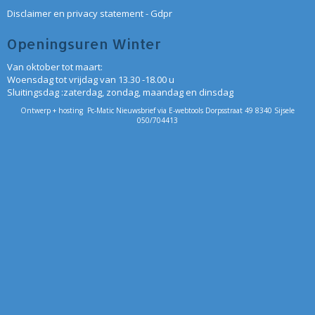
Disclaimer en privacy statement - Gdpr
Openingsuren Winter
Van oktober tot maart:
Woensdag tot vrijdag van 13.30 -18.00 u
Sluitingsdag :zaterdag, zondag, maandag en dinsdag
Ontwerp + hosting Pc-Matic Nieuwsbrief via E-webtools Dorpsstraat 49 8340 Sijsele
050/704413